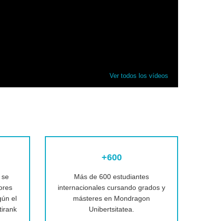
ESTUDIANTES IN
Máster en Robó
Ver todos los vídeos
+600
 se
Más de 600 estudiantes
ores
internacionales cursando grados y
ún el
másteres en Mondragon
tirank
Unibertsitatea.