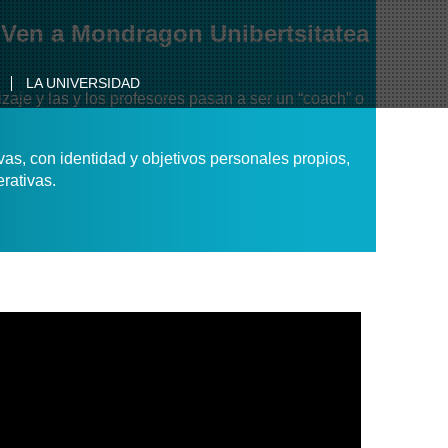
? Ven a Mondragon Unibertsitatea
LA UNIVERSIDAD
izaje y las y los profesores pasan a ser un “coach” o
s, con identidad y objetivos personales propios,
rativas.