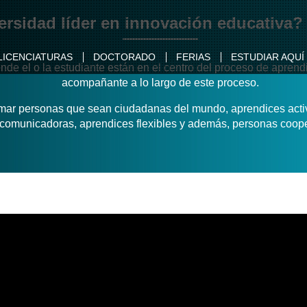
ersidad líder en innovación educativa
LICENCIATURAS
DOCTORADO
FERIAS
ESTUDIAR AQUÍ
onde el o la estudiante están en el centro del proceso de aprend
acompañante a lo largo de este proceso.
mar personas que sean ciudadanas del mundo, aprendices activa
icomunicadoras, aprendices flexibles y además, personas coope