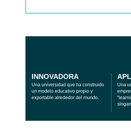
INNOVADORA
APL
Una universidad que ha construido
Una un
un modelo educativo propio y
empres
exportable alrededor del mundo.
“learn
slogan
Aurea Calcagno
RESARIAL
ESTUDIANTE DEL MÁSTER EN COOPERATIVISMO Y
(MCOOP).