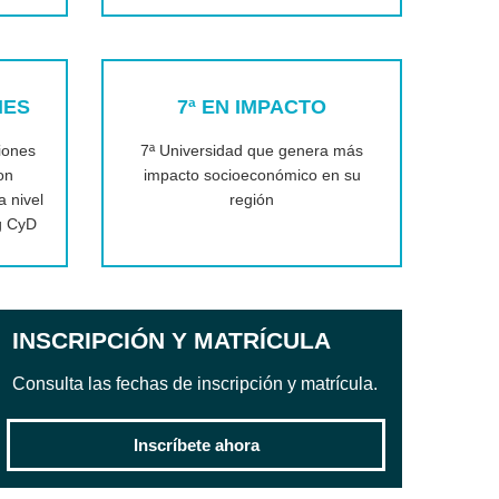
NES
7ª EN IMPACTO
iones
7ª Universidad que genera más
on
impacto socioeconómico en su
a nivel
región
g CyD
INSCRIPCIÓN Y MATRÍCULA
Consulta las fechas de inscripción y matrícula.
Inscríbete ahora