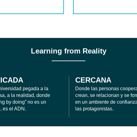
Learning from Reality
ICADA
CERCANA
iversidad pegada a la
Donde las personas coopera
a, a la realidad, donde
crean, se relacionan y se fo
ing by doing” no es un
en un ambiente de confianza
, es el ADN.
las protagonistas.
Carolina Mejia Niño
 GESTIÓN SOCIOEMPRESARIAL
COLOMBIA - BOGOTÁ. MAESTR
PROYECTOS.