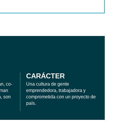
CARÁCTER
n, co-
Una cultura de gente
rman
emprendedora, trabajadora y
, son
comprometida con un proyecto de
país.
ÍA EN INNOVACIÓN EMPRESARIAL Y DIRECCIÓN DE