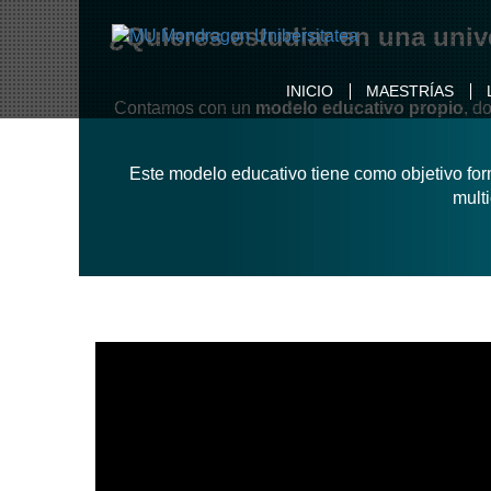
¿Quieres estudiar en una univ
INICIO
MAESTRÍAS
Contamos con un
modelo educativo propio
, d
Este modelo educativo tiene como objetivo for
mult
MAESTRÍAS
Solicita información