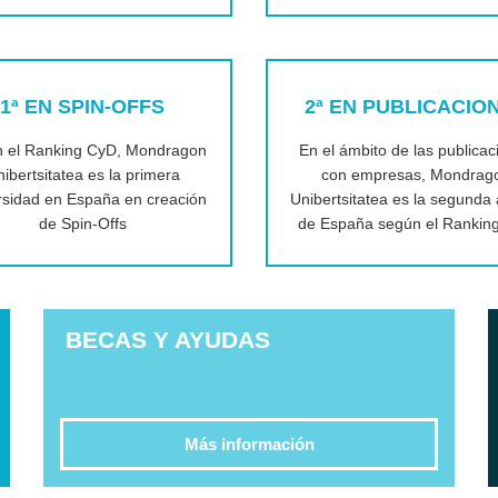
1ª EN SPIN-OFFS
2ª EN PUBLICACIO
 el Ranking CyD, Mondragon
En el ámbito de las publicac
ibertsitatea es la primera
con empresas, Mondrag
rsidad en España en creación
Unibertsitatea es la segunda 
de Spin-Offs
de España según el Rankin
BECAS Y AYUDAS
Más información