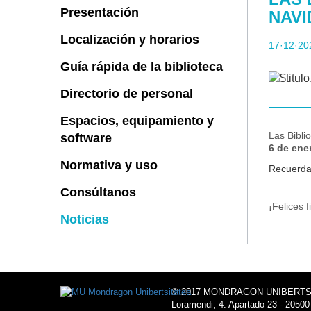
Presentación
NAVI
Localización y horarios
17·12·20
Guía rápida de la biblioteca
Directorio de personal
Espacios, equipamiento y
Las Bibli
software
6 de ene
Normativa y uso
Recuerda 
Consúltanos
¡Felices f
Noticias
© 2017 MONDRAGON UNIBERTS
Loramendi, 4. Apartado 23 - 20500