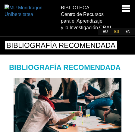
BIBLIOTECA
Acti
Centro de Recursos
nav
para el Aprendizaje
y la Investigación CRAI
EU
ES
EN
BIBLIOGRAFÍA RECOMENDADA
BIBLIOGRAFÍA RECOMENDADA