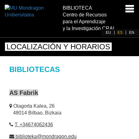
BIBLIOTECA
Acti
Centro de Recursos
nav
para el Aprendizaje
y la Investigación CRAI
EU
ES
EN
LOCALIZACIÓN Y HORARIOS
BIBLIOTECAS
AS Fabrik
Olagorta Kalea, 26
48014 Bilbao, Bizkaia
T. +34674062436
biblioteka@mondragon.edu